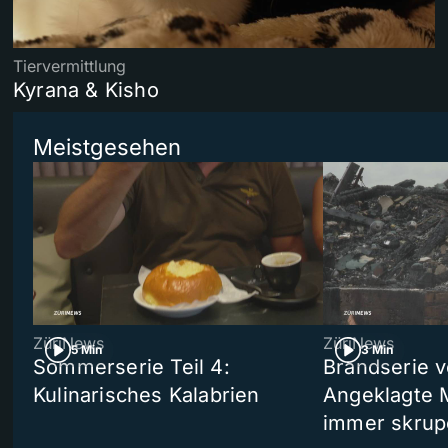
Tiervermittlung
Kyrana & Kisho
Meistgesehen
ZüriNews
ZüriNews
5 Min
3 Min
Sommerserie Teil 4:
Brandserie v
Kulinarisches Kalabrien
Angeklagte 
immer skrup