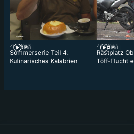
ZüriNews
ZüriNews
5 Min
2 Min
Sommerserie Teil 4:
Rastplatz Ob
Kulinarisches Kalabrien
Töff-Flucht e