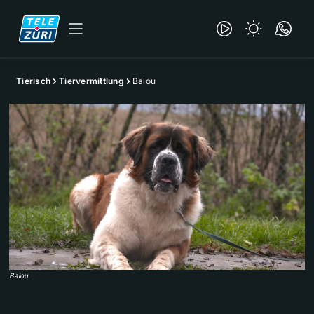
Tierisch
Tiervermittlung
Balou
Balou