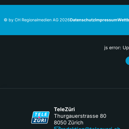
© by CH Regionalmedien AG 2026
Datenschutz
Impressum
Wettb
js error: U
TeleZüri
Thurgauerstrasse 80
8050 Zürich