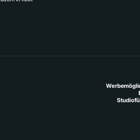
Werbemögli
Studiof