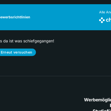
Alle A
ewerbsrichtlinien
ps da ist was schiefgegangen!
Erneut versuchen
Werbemögli