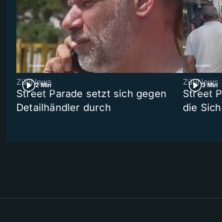
ZüriNews
ZüriNews
2 Min
3 Min
Street Parade setzt sich gegen
Street 
Detailhändler durch
die Sich