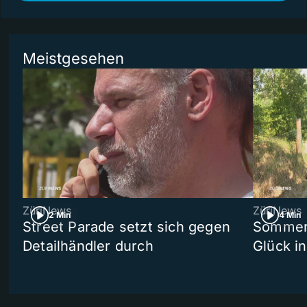
Meistgesehen
ZüriNews
ZüriNews
2 Min
4 Min
Street Parade setzt sich gegen
Sommers
Detailhändler durch
Glück i