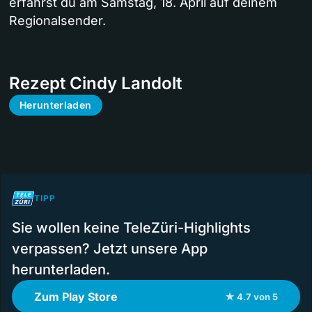
erfährst du am Samstag, 18. April auf deinem
Regionalsender.
Rezept Cindy Landolt
Herunterladen
TIPP
Sie wollen keine TeleZüri-Highlights
verpassen? Jetzt unsere App
herunterladen.
Zum Play Store
★ 4.7 von 5