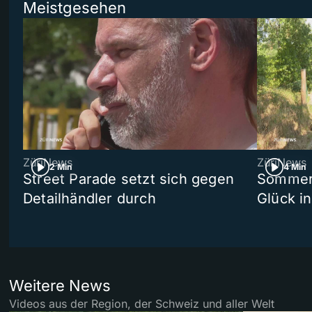
Meistgesehen
ZüriNews
ZüriNews
2 Min
4 Min
Street Parade setzt sich gegen
Sommers
Detailhändler durch
Glück i
Weitere News
Videos aus der Region, der Schweiz und aller Welt