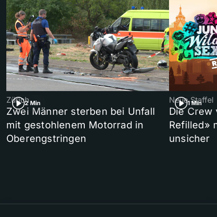
Zürich
Neue Staffel
2 Min
1 Min
Zwei Männer sterben bei Unfall
Die Crew 
mit gestohlenem Motorrad in
Refilled»
Oberengstringen
unsicher