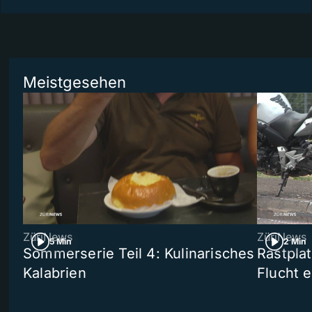
Meistgesehen
ZüriNews
ZüriNews
5 Min
2 Min
Sommerserie Teil 4: Kulinarisches
Rastpla
Kalabrien
Flucht e