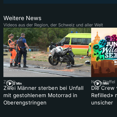
Weitere News
Videos aus der Region, der Schweiz und aller Welt
Zürich
Neue Staffel
2 Min
1 Min
Zwei Männer sterben bei Unfall
Die Crew 
mit gestohlenem Motorrad in
Refilled»
Oberengstringen
unsicher