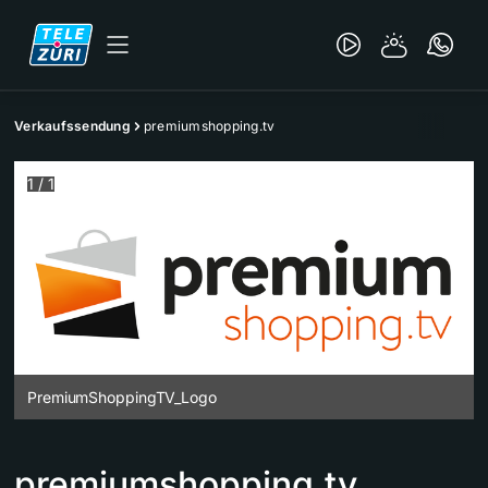
Verkaufssendung
premiumshopping.tv
1
/
1
PremiumShoppingTV_Logo
premiumshopping.tv