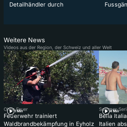
Detailhändler durch
Fussgän
Weitere News
Videos aus der Region, der Schweiz und aller Welt
Ohne Feuer
Sommer-Seri
1 Min
4 Min
Feuerwehr trainiert
Bella Ital
Waldbrandbekämpfung in Eyholz
Italien ab