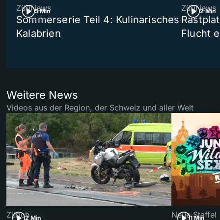
ZüriNews
ZüriNews
5 Min
2 Min
Sommerserie Teil 4: Kulinarisches
Rastpla
Kalabrien
Flucht e
Weitere News
Videos aus der Region, der Schweiz und aller Welt
Zürich
Neue Staffel
2 Min
1 Min