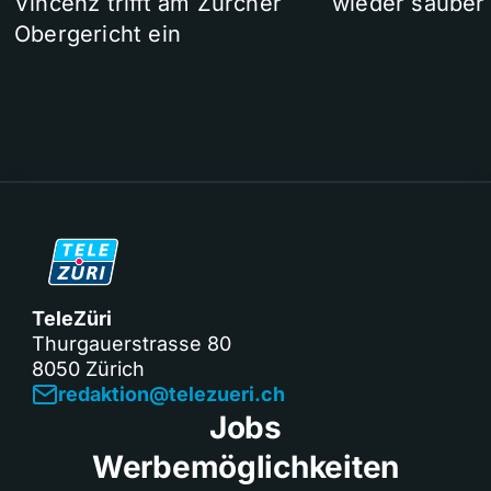
Vincenz trifft am Zürcher
wieder sauber
Obergericht ein
TeleZüri
Thurgauerstrasse 80
8050 Zürich
redaktion@telezueri.ch
Jobs
Werbemöglichkeiten