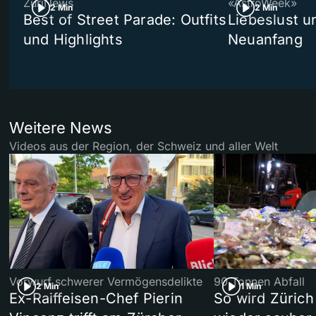
ZüriNews
«AstroWeek»
2 Min
2 Min
Best of Street Parade: Outfits
Liebeslust un
und Highlights
Neuanfang
Weitere News
Videos aus der Region, der Schweiz und aller Welt
Vorwurf schwerer Vermögensdelikte
90 Tonnen Abfall
2 Min
1 Min
Ex-Raiffeisen-Chef Pierin
So wird Zürich