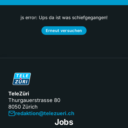
js error: Ups da ist was schiefgegangen!
Erneut versuchen
TeleZüri
Thurgauerstrasse 80
8050 Zürich
redaktion@telezueri.ch
Jobs