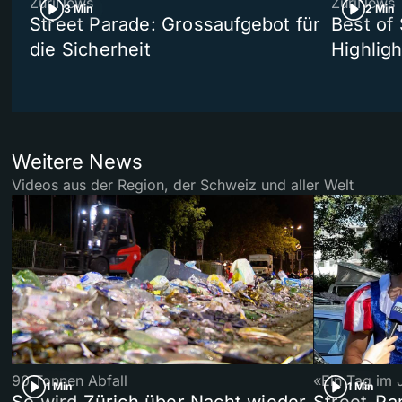
ZüriNews
ZüriNews
3 Min
2 Min
Street Parade: Grossaufgebot für
Best of 
die Sicherheit
Highligh
Weitere News
Videos aus der Region, der Schweiz und aller Welt
90 Tonnen Abfall
«Ein Tag im 
1 Min
1 Min