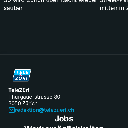
So wird Zürich über Nacht wieder
Street-P
sauber
mitten in 
TeleZüri
Thurgauerstrasse 80
8050 Zürich
redaktion@telezueri.ch
Jobs