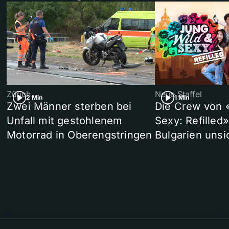
Zürich
Neue Staffel
2 Min
1 Min
Zwei Männer sterben bei
Die Crew von 
Unfall mit gestohlenem
Sexy: Refilled
Motorrad in Oberengstringen
Bulgarien unsi