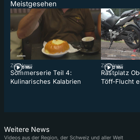
Meistgesehen
ZüriNews
ZüriNews
5 Min
2 Min
Sommerserie Teil 4:
Rastplatz Ob
Kulinarisches Kalabrien
Töff-Flucht e
Weitere News
Videos aus der Region, der Schweiz und aller Welt