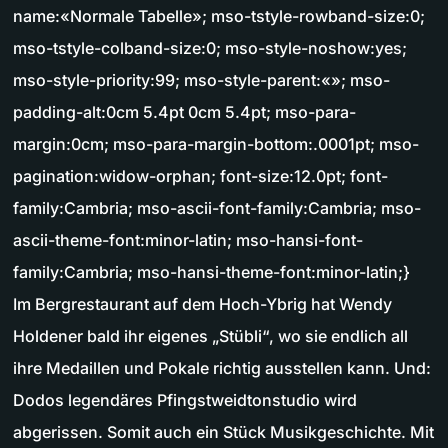
name:«Normale Tabelle»; mso-tstyle-rowband-size:0;
mso-tstyle-colband-size:0; mso-style-noshow:yes;
mso-style-priority:99; mso-style-parent:«»; mso-
padding-alt:0cm 5.4pt 0cm 5.4pt; mso-para-
margin:0cm; mso-para-margin-bottom:.0001pt; mso-
pagination:widow-orphan; font-size:12.0pt; font-
family:Cambria; mso-ascii-font-family:Cambria; mso-
ascii-theme-font:minor-latin; mso-hansi-font-
family:Cambria; mso-hansi-theme-font:minor-latin;}
Im Bergrestaurant auf dem Hoch-Ybrig hat Wendy
Holdener bald ihr eigenes „Stübli“, wo sie endlich all
ihre Medaillen und Pokale richtig ausstellen kann. Und:
Dodos legendäres Pfingstweidtonstudio wird
abgerissen. Somit auch ein Stück Musikgeschichte. Mit