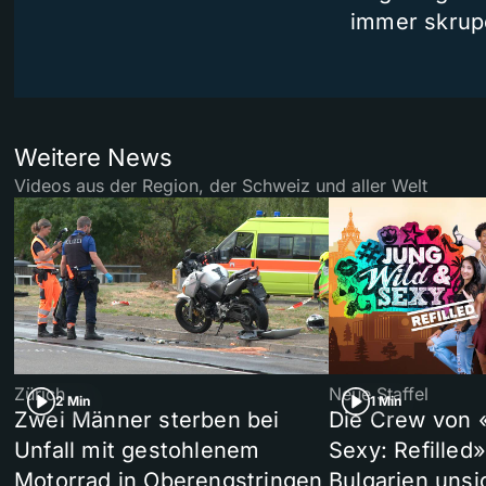
immer skrup
Weitere News
Videos aus der Region, der Schweiz und aller Welt
Zürich
Neue Staffel
2 Min
1 Min
Zwei Männer sterben bei
Die Crew von 
Unfall mit gestohlenem
Sexy: Refilled
Motorrad in Oberengstringen
Bulgarien unsi