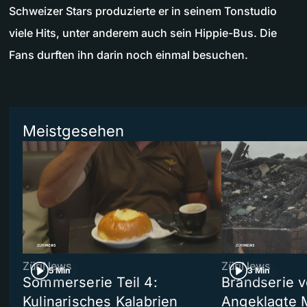
Schweizer Stars produzierte er in seinem Tonstudio
viele Hits, unter anderem auch sein Hippie-Bus. Die
Fans durften ihn darin noch einmal besuchen.
Meistgesehen
ZüriNews
ZüriNews
5 Min
3 Min
Sommerserie Teil 4:
Brandserie v
Kulinarisches Kalabrien
Angeklagte 