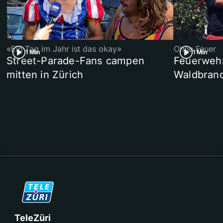
«Ein Tag im Jahr ist das okay»
Ohne Feuer
1 Min
1 Min
Street-Parade-Fans campen
Feuerwehr 
mitten in Zürich
Waldbrand
TeleZüri