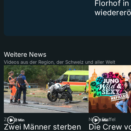
Florhof in
wiedererö
Weitere News
Videos aus der Region, der Schweiz und aller Welt
Zürich
Neue Staffel
2 Min
1 Min
Zwei Männer sterben
Die Crew v