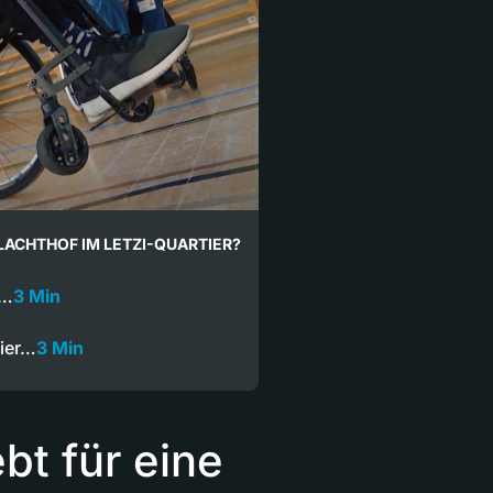
LACHTHOF IM LETZI-QUARTIER?
m…
3 Min
tier…
3 Min
bt für eine