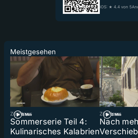
iOS: ★ 4.4 von 5
And
Meistgesehen
ZüriNews
ZüriNews
5 Min
3 Min
Sommerserie Teil 4:
Nach meh
Kulinarisches Kalabrien
Verschieb