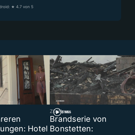
roid: ★ 4.7 von 5
ZüriNews
3 Min
reren
Brandserie von
ungen: Hotel
Bonstetten: