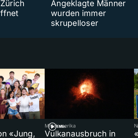
 Zürich
Angeklagte Männer
ffnet
wurden immer
skrupelloser
Mittelamerika
N
1 Min
on «Jung,
Vulkanausbruch in
«