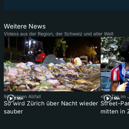
Weitere News
Videos aus der Region, der Schweiz und aller Welt
90 Tonnen Abfall
«Ein Tag im 
1 Min
1 Min
So wird Zürich über Nacht wieder
Street-P
sauber
mitten in 