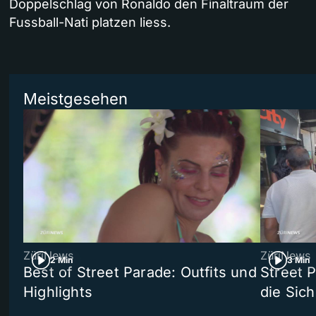
Doppelschlag von Ronaldo den Finaltraum der
Fussball-Nati platzen liess.
Meistgesehen
ZüriNews
ZüriNews
2 Min
3 Min
Best of Street Parade: Outfits und
Street 
Highlights
die Sich