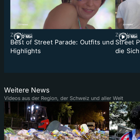
ZüriNews
ZüriNews
2 Min
3 Min
Best of Street Parade: Outfits und
Street 
Highlights
die Sich
Weitere News
Videos aus der Region, der Schweiz und aller Welt