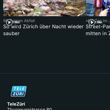
90 Tonnen Abfall
«Ein Tag im 
1 Min
1 Min
So wird Zürich über Nacht wieder
Street-P
sauber
mitten in 
TeleZüri
Thurgauerstrasse 80