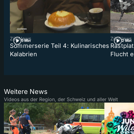
ZüriNews
ZüriNews
5 Min
2 Min
Sommerserie Teil 4: Kulinarisches
Rastpla
Kalabrien
Flucht e
Weitere News
Videos aus der Region, der Schweiz und aller Welt