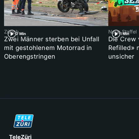
Zürich
Neue Staffel
2 Min
1 Min
Zwei Männer sterben bei Unfall
Die Crew 
mit gestohlenem Motorrad in
Refilled»
Oberengstringen
unsicher
TeleZüri