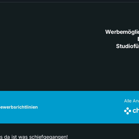
Werbemögli
Studiof
Alle A
ewerbsrichtlinien
ps da ist was schiefgegangen!