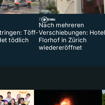
ZüriNews
3 Min
Nach mehreren
ringen: Töff-
Verschiebungen: Hote
et tödlich
Florhof in Zürich
wiedereröffnet