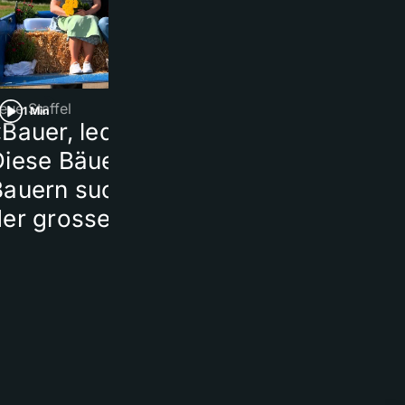
eue Staffel
Beerdigung
1 Min
1 Min
Bauer, ledig, sucht…»:
Milan-Fans
Diese Bäuerinnen und
verabschiede
Bauern suchen nach
leidenschaftl
der grossen Liebe
verstorbener
Klublegende 
Baresi