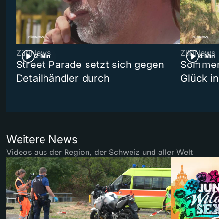
ZüriNews
ZüriNews
2 Min
4 Min
Street Parade setzt sich gegen
Sommers
Detailhändler durch
Glück i
Weitere News
Videos aus der Region, der Schweiz und aller Welt