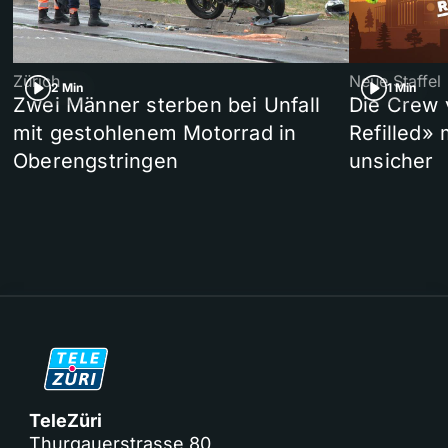
Zürich
Neue Staffel
2 Min
1 Min
Zwei Männer sterben bei Unfall
Die Crew 
mit gestohlenem Motorrad in
Refilled»
Oberengstringen
unsicher
TeleZüri
Thurgauerstrasse 80