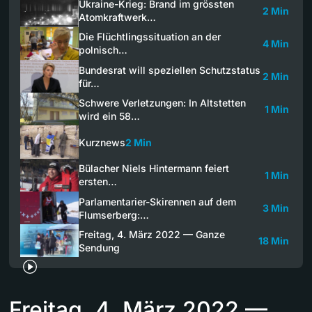
Ukraine-Krieg: Brand im grössten
2 Min
Atomkraftwerk…
Die Flüchtlingssituation an der
4 Min
polnisch…
Bundesrat will speziellen Schutzstatus
2 Min
für…
Schwere Verletzungen: In Altstetten
1 Min
wird ein 58…
Kurznews
2 Min
Bülacher Niels Hintermann feiert
1 Min
ersten…
Parlamentarier-Skirennen auf dem
3 Min
Flumserberg:…
Freitag, 4. März 2022 — Ganze
18 Min
Sendung
Freitag, 4. März 2022 —