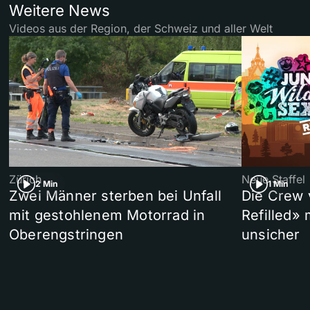
Weitere News
Videos aus der Region, der Schweiz und aller Welt
Zürich
Neue Staffel
2 Min
1 Min
Zwei Männer sterben bei Unfall
Die Crew 
mit gestohlenem Motorrad in
Refilled»
Oberengstringen
unsicher