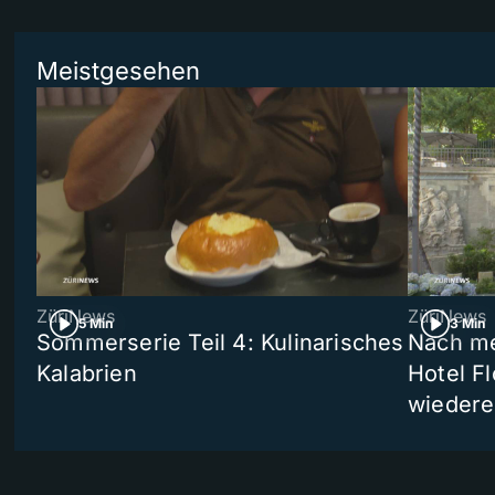
Meistgesehen
ZüriNews
ZüriNews
5 Min
3 Min
Sommerserie Teil 4: Kulinarisches
Nach me
Kalabrien
Hotel Fl
wiedere