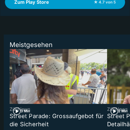
Zum Play Store
★ 4.7 von 5
Meistgesehen
ZüriNews
ZüriNews
3 Min
2 Min
Street Parade: Grossaufgebot für
Street 
die Sicherheit
Detailh