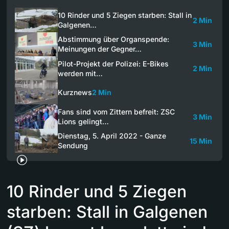
10 Rinder und 5 Ziegen starben: Stall in
2 Min
Galgenen…
Abstimmung über Organspende:
3 Min
Meinungen der Gegner…
Pilot-Projekt der Polizei: E-Bikes
2 Min
werden mit…
Kurznews
2 Min
Fans sind vom Zittern befreit: ZSC
3 Min
Lions gelingt…
Dienstag, 5. April 2022 - Ganze
15 Min
Sendung
10 Rinder und 5 Ziegen
starben: Stall in Galgenen