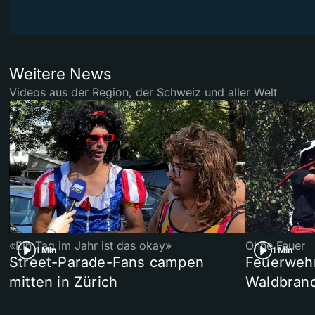
Weitere News
Videos aus der Region, der Schweiz und aller Welt
«Ein Tag im Jahr ist das okay»
Ohne Feuer
1 Min
1 Min
Street-Parade-Fans campen
Feuerwehr 
mitten in Zürich
Waldbrand