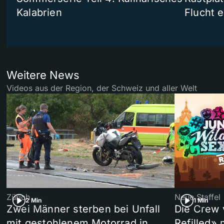
Kalabrien
Flucht e
Weitere News
Videos aus der Region, der Schweiz und aller Welt
Zürich
Neue Staffel
2 Min
1 Min
Zwei Männer sterben bei Unfall
Die Crew 
mit gestohlenem Motorrad in
Refilled»