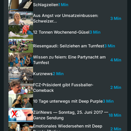
Schlagzeilen
1 Min
Aus Angst vor Umsatzeinbussen:
3 Min
Schweizer…
12 Tonnen Wochenend-Güsel
3 Min
Riesengaudi: Seilziehen am Turnfest
3 Min
Wissen zu feiern: Eine Partynacht am
4 Min
Turnfest
Kurznews
2 Min
FCZ-Präsident gibt Fussballer-
2 Min
Comeback
10 Tage unterwegs mit Deep Purple
3 Min
ZüriNews — Sonntag, 25. Juni 2017 —
18 Min
Ganze Sendung
Emotionales Wiedersehen mit Deep
2 Min