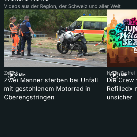
Videos aus der Region, der Schweiz und aller Welt
Zürich
Neue Staffel
2 Min
1 Min
Zwei Männer sterben bei Unfall
Die Crew 
mit gestohlenem Motorrad in
Refilled»
Oberengstringen
unsicher