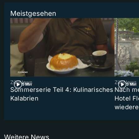
Meistgesehen
ZüriNews
ZüriNews
5 Min
3 Min
Sommerserie Teil 4: Kulinarisches
Nach me
Kalabrien
Hotel Fl
wiedere
Weitere News