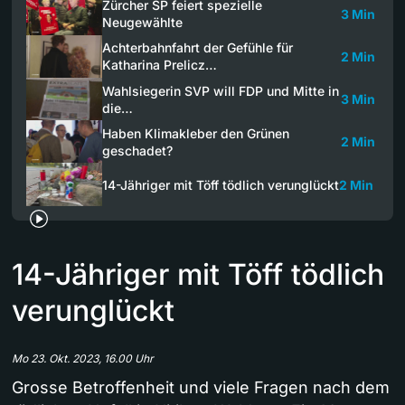
Zürcher SP feiert spezielle
3 Min
Neugewählte
Achterbahnfahrt der Gefühle für
2 Min
Katharina Prelicz…
Wahlsiegerin SVP will FDP und Mitte in
3 Min
die…
Haben Klimakleber den Grünen
2 Min
geschadet?
14-Jähriger mit Töff tödlich verunglückt
2 Min
14-Jähriger mit Töff tödlich
verunglückt
Mo 23. Okt. 2023, 16.00 Uhr
Grosse Betroffenheit und viele Fragen nach dem