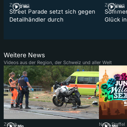
ZüriNews
ZüriNews
2 Min
4 Min
Street Parade setzt sich gegen
Sommers
Detailhändler durch
Glück i
Weitere News
Videos aus der Region, der Schweiz und aller Welt
Zürich
Neue Staffel
2 Min
1 Min