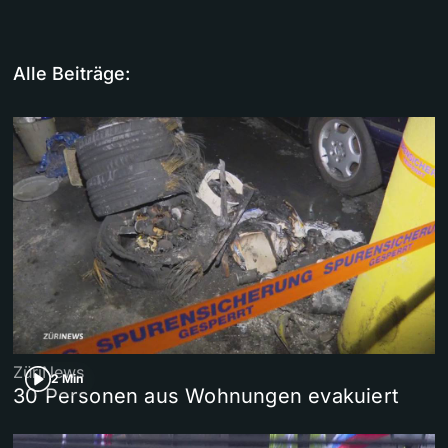
Alle Beiträge:
ZüriNews
2 Min
30 Personen aus Wohnungen evakuiert