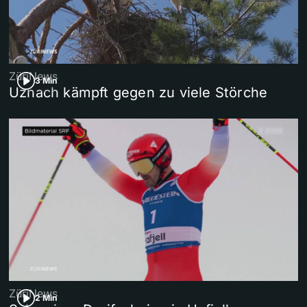
ZüriNews
3 Min
Uznach kämpft gegen zu viele Störche
ZüriNews
2 Min