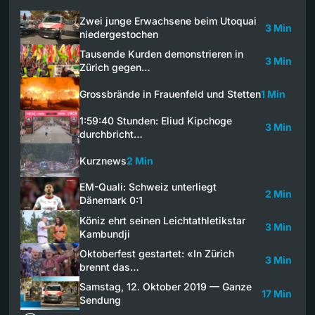
Zwei junge Erwachsene beim Utoquai
3 Min
niedergestochen
Tausende Kurden demonstrieren in
3 Min
Zürich gegen…
Grossbrände in Frauenfeld und Stetten
1 Min
1:59:40 Stunden: Eliud Kipchoge
3 Min
durchbricht…
Kurznews
2 Min
EM-Quali: Schweiz unterliegt
2 Min
Dänemark 0:1
Köniz ehrt seinen Leichtathletikstar
3 Min
Kambundji
Oktoberfest gestartet: «In Zürich
3 Min
brennt das…
Samstag, 12. Oktober 2019 — Ganze
17 Min
Sendung