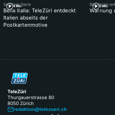
Sommer-Serie
Blaualgen en
4 Min
2 Min
Bella Italia: TeleZüri entdeckt
Warnung 
Italien abseits der
Postkartenmotive
TeleZüri
Thurgauerstrasse 80
8050 Zürich
redaktion@telezueri.ch