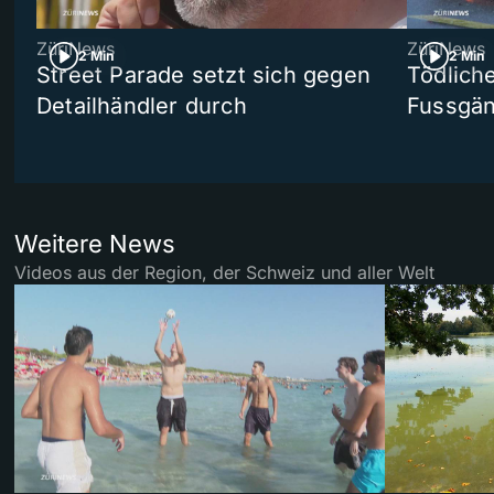
ZüriNews
ZüriNews
2 Min
2 Min
Street Parade setzt sich gegen
Tödlich
Detailhändler durch
Fussgän
Weitere News
Videos aus der Region, der Schweiz und aller Welt