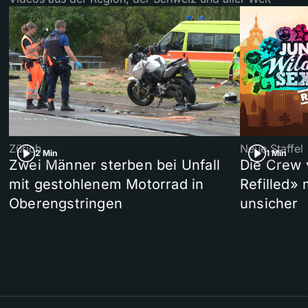
Zürich
Neue Staffel
2 Min
1 Min
Zwei Männer sterben bei Unfall
Die Crew 
mit gestohlenem Motorrad in
Refilled»
Oberengstringen
unsicher