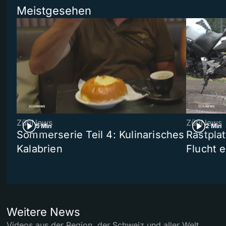
Meistgesehen
ZüriNews
ZüriNews
5 Min
2 Min
Sommerserie Teil 4: Kulinarisches
Rastpla
Kalabrien
Flucht e
Weitere News
Videos aus der Region, der Schweiz und aller Welt