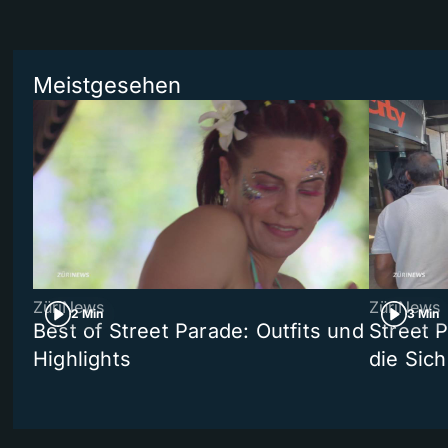
Meistgesehen
ZüriNews
ZüriNews
2 Min
3 Min
Best of Street Parade: Outfits und
Street 
Highlights
die Sich