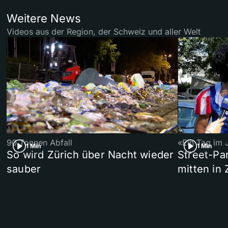
Weitere News
Videos aus der Region, der Schweiz und aller Welt
90 Tonnen Abfall
«Ein Tag im 
1 Min
1 Min
So wird Zürich über Nacht wieder
Street-P
sauber
mitten in 