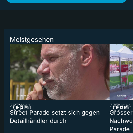
Meistgesehen
ZüriNews
ZüriNews
2 Min
3 Min
Street Parade setzt sich gegen
Grosser 
Detailhändler durch
Nachwuc
Parade