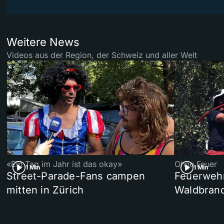
Weitere News
Videos aus der Region, der Schweiz und aller Welt
«Ein Tag im Jahr ist das okay»
Ohne Feuer
1 Min
1 Min
Street-Parade-Fans campen
Feuerwehr 
mitten in Zürich
Waldbrand