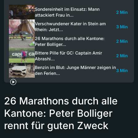
Sondereinheit im Einsatz: Mann
2 Min
attackiert Frau in…
Verschwundener Kater in Stein am
3 Min
Rhein: Jetzt…
26 Marathons durch alle Kantone:
2 Min
Peter Bolliger…
Bittere Pille für GC: Captain Amir
2 Min
Abrashi…
Benzin im Blut: Junge Männer zeigen in
3 Min
den Ferien…
26 Marathons durch alle
Kantone: Peter Bolliger
rennt für guten Zweck