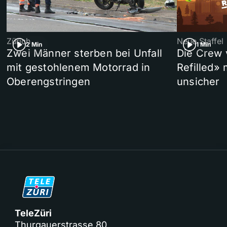
Zürich
Neue Staffel
2 Min
1 Min
Zwei Männer sterben bei Unfall
Die Crew 
mit gestohlenem Motorrad in
Refilled»
Oberengstringen
unsicher
TeleZüri
Thurgauerstrasse 80