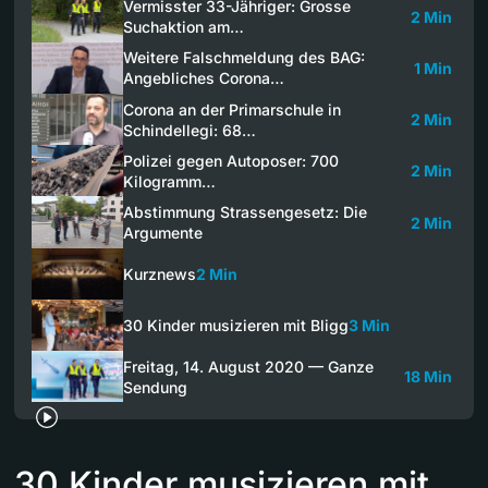
Vermisster 33-Jähriger: Grosse
2 Min
Suchaktion am…
Weitere Falschmeldung des BAG:
1 Min
Angebliches Corona…
Corona an der Primarschule in
2 Min
Schindellegi: 68…
Polizei gegen Autoposer: 700
2 Min
Kilogramm…
Abstimmung Strassengesetz: Die
2 Min
Argumente
Kurznews
2 Min
30 Kinder musizieren mit Bligg
3 Min
Freitag, 14. August 2020 — Ganze
18 Min
Sendung
30 Kinder musizieren mit