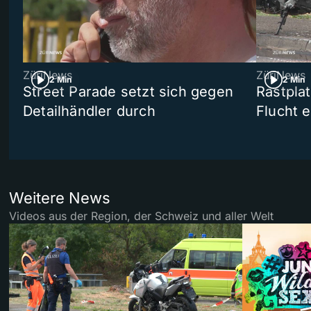
ZüriNews
ZüriNews
2 Min
2 Min
Street Parade setzt sich gegen
Rastpla
Detailhändler durch
Flucht e
Weitere News
Videos aus der Region, der Schweiz und aller Welt