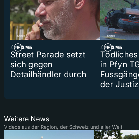
ZüriNews
ZüriNews
2 Min
2 Min
Street Parade setzt
Tödliches
sich gegen
in Pfyn TG
Detailhändler durch
Fussgäng
der Justiz
Weitere News
Videos aus der Region, der Schweiz und aller Welt