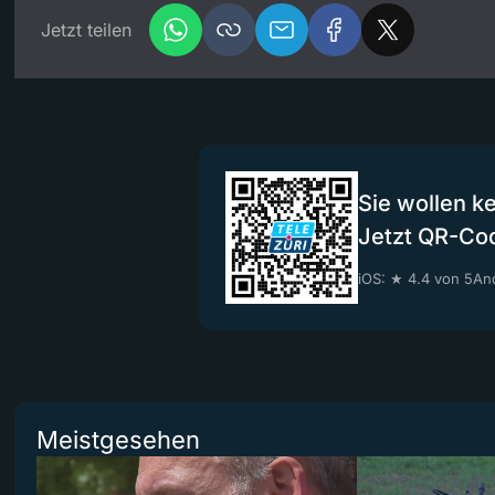
Jetzt teilen
Sie wollen k
Jetzt QR-Co
iOS: ★ 4.4 von 5
And
Meistgesehen