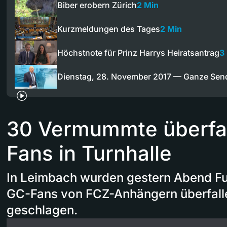
Biber erobern Zürich
2 Min
Kurzmeldungen des Tages
2 Min
Höchstnote für Prinz Harrys Heiratsantrag
3
Dienstag, 28. November 2017 — Ganze Se
30 Vermummte überfa
Fans in Turnhalle
In Leimbach wurden gestern Abend Fu
GC-Fans von FCZ-Anhängern überfallen
geschlagen.