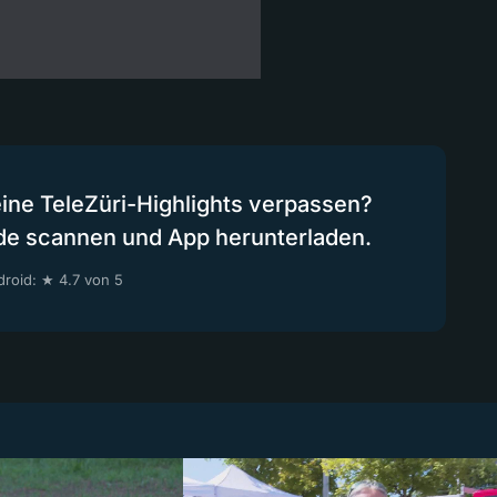
eine TeleZüri-Highlights verpassen?
de scannen und App herunterladen.
roid: ★ 4.7 von 5