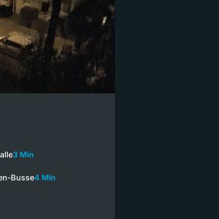
alle
3 Min
nen-Busse
4 Min