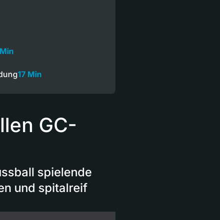
 Min
ndung
17 Min
llen GC-
ssball spielende
 und spitalreif