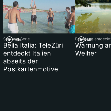
Sommer-Serie
Blaualgen entdeckt
4 Min
2 Min
Bella Italia: TeleZüri
Warnung am
entdeckt Italien
Weiher
abseits der
Postkartenmotive