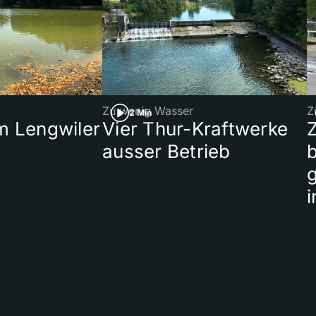
Zu wenig Wasser
Z
2 Min
 Lengwiler
Vier Thur-Kraftwerke
ausser Betrieb
b