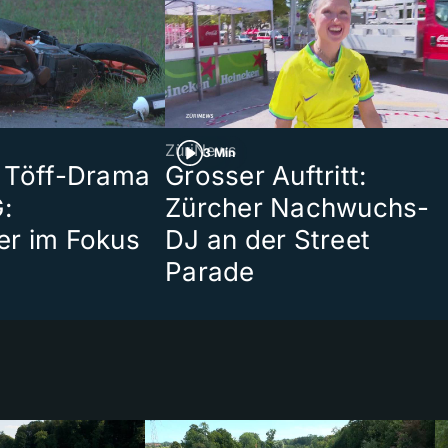
ZüriNews
3 Min
 Töff-Drama
Grosser Auftritt:
:
Zürcher Nachwuchs-
er im Fokus
DJ an der Street
Parade