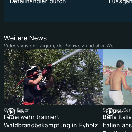
Detailhändler durch
Fussgän
Weitere News
Videos aus der Region, der Schweiz und aller Welt
Ohne Feuer
Sommer-Seri
1 Min
4 Min
Feuerwehr trainiert
Bella Ital
Waldbrandbekämpfung in Eyholz
Italien ab