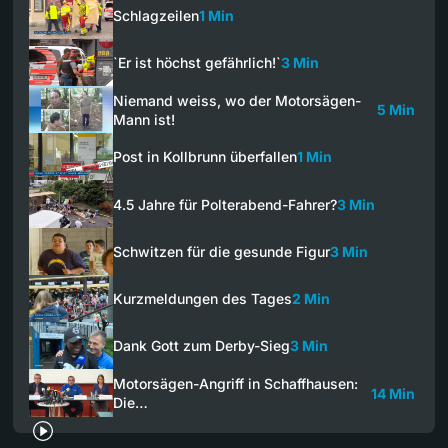
Schlagzeilen
1 Min
`Er ist höchst gefährlich!`
3 Min
Niemand weiss, wo der Motorsägen-
5 Min
Mann ist!
Post in Kollbrunn überfallen
1 Min
4.5 Jahre für Polterabend-Fahrer?
3 Min
Schwitzen für die gesunde Figur
3 Min
Kurzmeldungen des Tages
2 Min
Dank Gott zum Derby-Sieg
3 Min
Motorsägen-Angriff in Schaffhausen:
14 Min
Die…