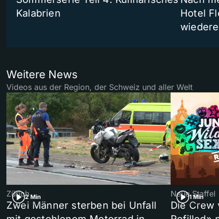
Kalabrien
Hotel Fl
wiedere
Weitere News
Videos aus der Region, der Schweiz und aller Welt
Zürich
Neue Staffel
2 Min
1 Min
Zwei Männer sterben bei Unfall
Die Crew 