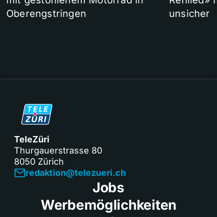
mit gestohlenem Motorrad in
Refilled»
Oberengstringen
unsicher
TeleZüri
Thurgauerstrasse 80
8050 Zürich
redaktion@telezueri.ch
Jobs
Werbemöglichkeiten