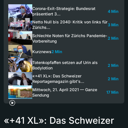
Corona-Exit-Strategie: Bundesrat
4 Min
präsentiert 3…
Netto Null bis 2040: Kritik von links für
3 Min
Zürichs…
Schlechte Noten für Zürichs Pandemie-
2 Min
Vorbereitung
Kurznews
2 Min
Totenkopfaffen setzen auf Urin als
2 Min
Bodylotion
«+41 XL»: Das Schweizer
2 Min
Reportagemagazin gibt's…
Mittwoch, 21. April 2021 — Ganze
17 Min
Sendung
«+41 XL»: Das Schweizer