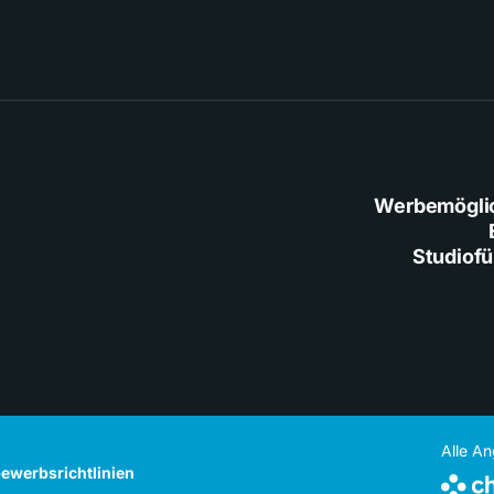
Werbemögli
Studiof
Alle A
ewerbsrichtlinien