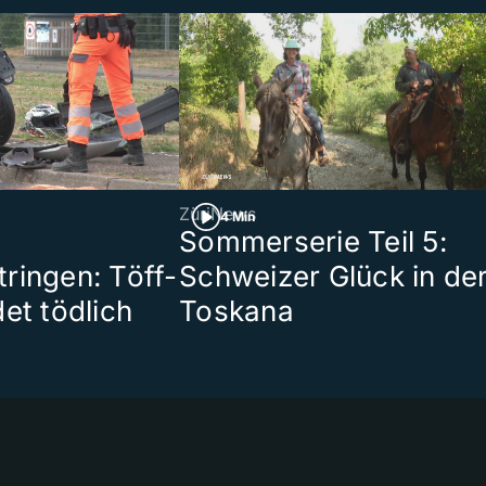
ZüriNews
4 Min
Sommerserie Teil 5:
ringen: Töff-
Schweizer Glück in de
et tödlich
Toskana