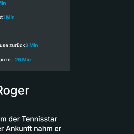
Min
st
1 Min
use zurück
3 Min
Ganze…
26 Min
Roger
m der Tennisstar
er Ankunft nahm er