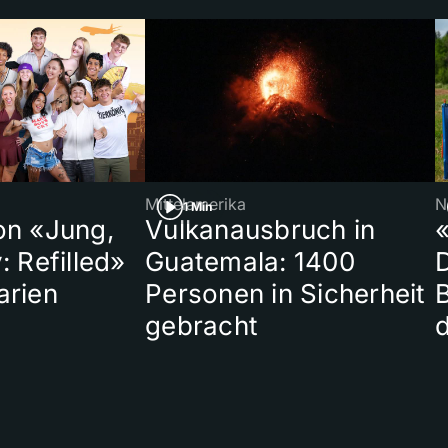
Mittelamerika
N
1 Min
on «Jung,
Vulkanausbruch in
«
: Refilled»
Guatemala: 1400
arien
Personen in Sicherheit
gebracht