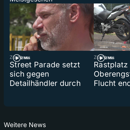
ZüriNews
ZüriNews
2 Min
2 Min
Street Parade setzt
Rastplatz
sich gegen
Oberengst
Detailhändler durch
Flucht end
Weitere News