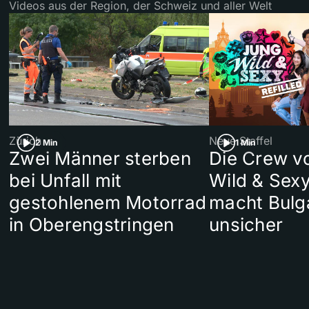
Videos aus der Region, der Schweiz und aller Welt
Zürich
Neue Staffel
2 Min
1 Min
Zwei Männer sterben
Die Crew v
bei Unfall mit
Wild & Sexy
gestohlenem Motorrad
macht Bulg
in Oberengstringen
unsicher