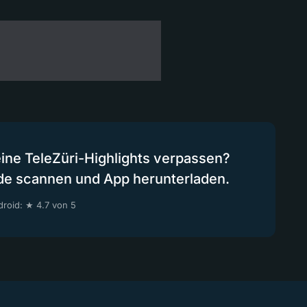
eine TeleZüri-Highlights verpassen?
de scannen und App herunterladen.
roid: ★ 4.7 von 5