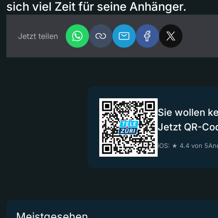
sich viel Zeit für seine Anhänger.
Jetzt teilen
Sie wollen k
Jetzt QR-Co
iOS: ★ 4.4 von 5
And
Meistgesehen