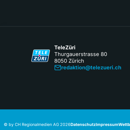
TeleZüri
Thurgauerstrasse 80
8050 Zürich
redaktion@telezueri.ch
© by CH Regionalmedien AG 2026
Datenschutz
Impressum
Wettb