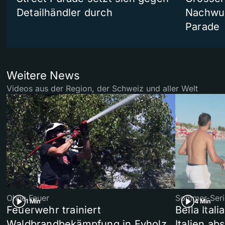
Detailhändler durch
Nachwuc
Parade
Weitere News
Videos aus der Region, der Schweiz und aller Welt
Ohne Feuer
Sommer-Seri
1 Min
4 Min
Feuerwehr trainiert
Bella Ital
Waldbrandbekämpfung in Eyholz
Italien ab