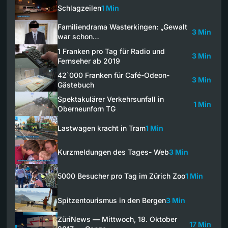
Schlagzeilen
1 Min
Familiendrama Wasterkingen: „Gewalt
3 Min
war schon…
1 Franken pro Tag für Radio und
3 Min
Fernseher ab 2019
42`000 Franken für Café-Odeon-
3 Min
Gästebuch
Spektakulärer Verkehrsunfall in
1 Min
Oberneunforn TG
Lastwagen kracht in Tram
1 Min
Kurzmeldungen des Tages- Web
3 Min
5000 Besucher pro Tag im Zürich Zoo
1 Min
Spitzentourismus in den Bergen
3 Min
ZüriNews — Mittwoch, 18. Oktober
17 Min