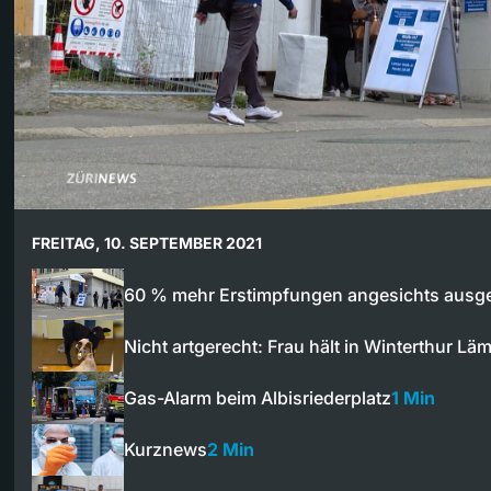
FREITAG, 10. SEPTEMBER 2021
60 % mehr Erstimpfungen angesichts ausg
Nicht artgerecht: Frau hält in Winterthur L
Gas-Alarm beim Albisriederplatz
1 Min
Kurznews
2 Min