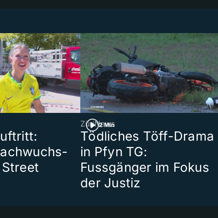
ZüriNews
2 Min
ftritt:
Tödliches Töff-Drama
Nachwuchs-
in Pfyn TG:
 Street
Fussgänger im Fokus
der Justiz