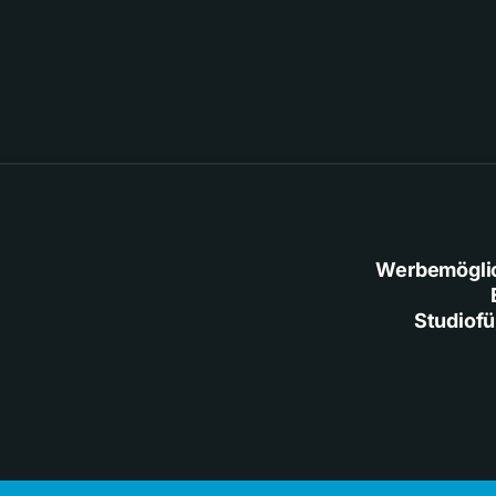
Werbemögli
Studiof