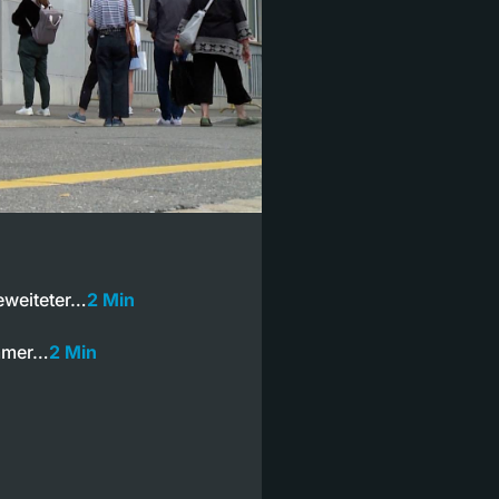
eweiteter…
2 Min
ämmer…
2 Min