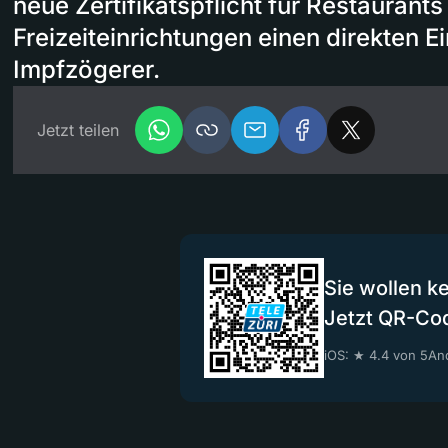
neue Zertifikatspflicht für Restaurant
Freizeiteinrichtungen einen direkten Ei
Impfzögerer.
Jetzt teilen
Sie wollen k
Jetzt QR-Co
iOS: ★ 4.4 von 5
And