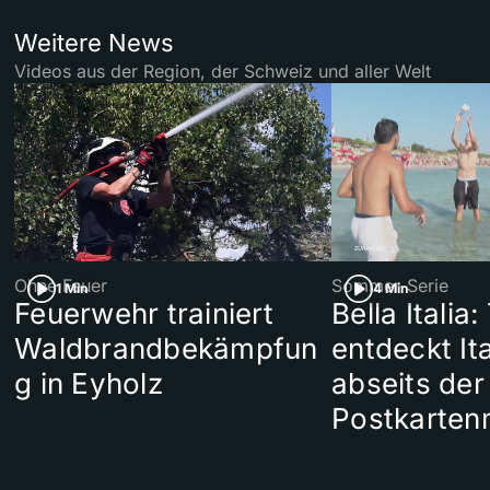
Weitere News
Videos aus der Region, der Schweiz und aller Welt
Ohne Feuer
Sommer-Serie
1 Min
4 Min
Feuerwehr trainiert
Bella Italia:
Waldbrandbekämpfun
entdeckt Ita
g in Eyholz
abseits der
Postkarten