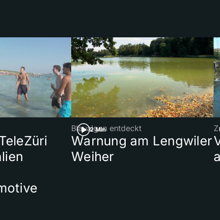
Blaualgen entdeckt
Z
2 Min
 TeleZüri
Warnung am Lengwiler
lien
Weiher
a
motive