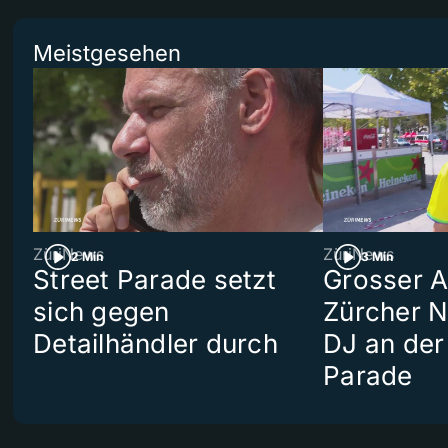
Meistgesehen
ZüriNews
ZüriNews
2 Min
3 Min
Street Parade setzt
Grosser Au
sich gegen
Zürcher 
Detailhändler durch
DJ an der
Parade