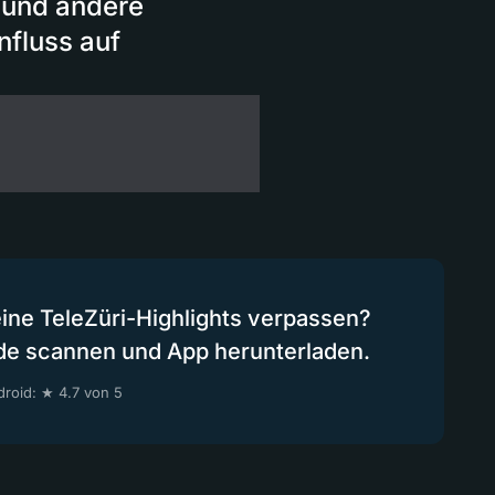
s und andere
nfluss auf
eine TeleZüri-Highlights verpassen?
de scannen und App herunterladen.
roid: ★ 4.7 von 5