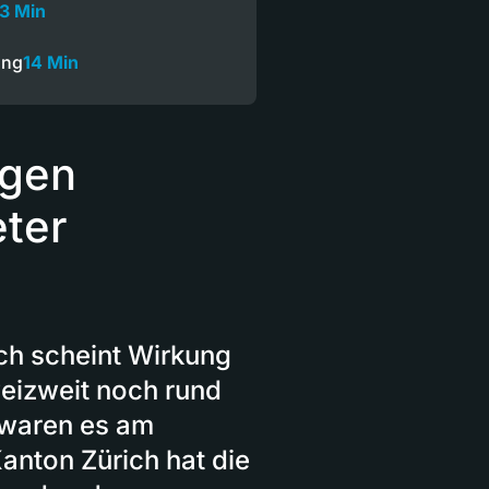
3 Min
ung
14 Min
ngen
ter
ch scheint Wirkung
weizweit noch rund
 waren es am
anton Zürich hat die