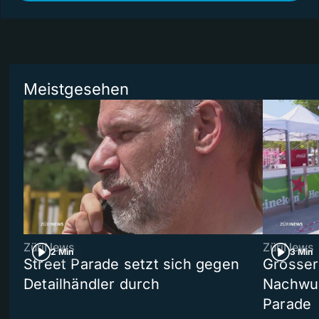
Meistgesehen
ZüriNews
ZüriNews
2 Min
3 Min
Street Parade setzt sich gegen
Grosser 
Detailhändler durch
Nachwuc
Parade