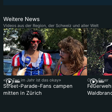
Weitere News
Videos aus der Region, der Schweiz und aller Welt
«Ein Tag im Jahr ist das okay»
Ohne Feuer
1 Min
1 Min
Street-Parade-Fans campen
Feuerwehr 
mitten in Zürich
Waldbrand