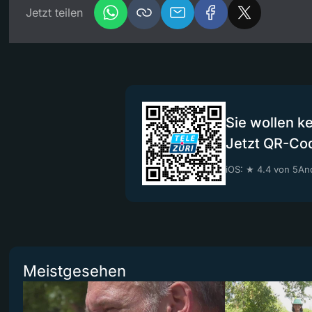
Jetzt teilen
Sie wollen k
Jetzt QR-Co
iOS: ★ 4.4 von 5
And
Meistgesehen