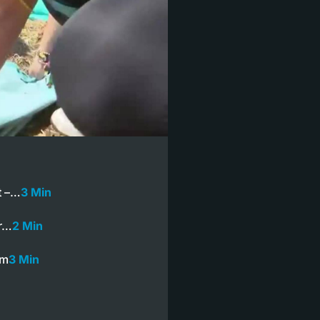
t –…
3 Min
ür…
2 Min
im
3 Min