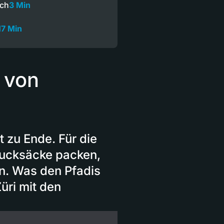
och
3 Min
17 Min
 von
 zu Ende. Für die
 Rucksäcke packen,
n. Was den Pfadis
üri mit den