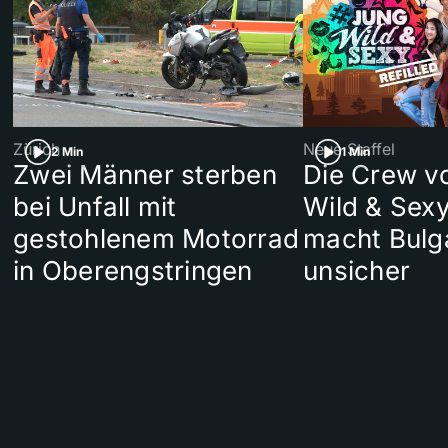
Zürich
Neue Staffel
2 Min
1 Min
Zwei Männer sterben
Die Crew v
bei Unfall mit
Wild & Sexy
gestohlenem Motorrad
macht Bulg
in Oberengstringen
unsicher