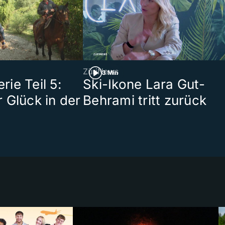
ZüriNews
3 Min
ie Teil 5:
Ski-Ikone Lara Gut-
 Glück in der
Behrami tritt zurück