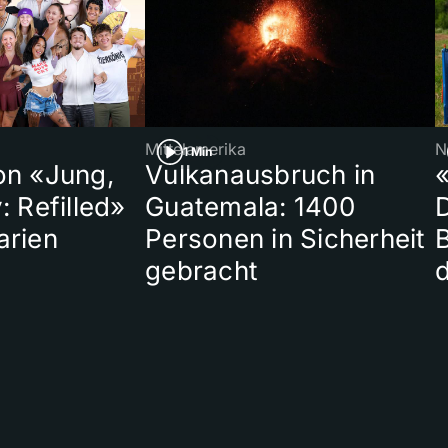
Mittelamerika
N
1 Min
on «Jung,
Vulkanausbruch in
«
: Refilled»
Guatemala: 1400
arien
Personen in Sicherheit
gebracht