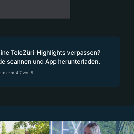
eine TeleZüri-Highlights verpassen?
de scannen und App herunterladen.
roid: ★ 4.7 von 5