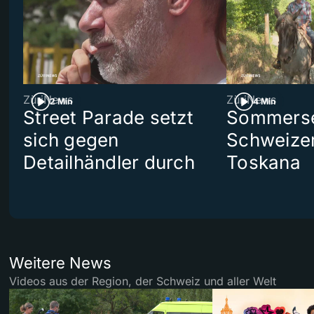
ZüriNews
ZüriNews
2 Min
4 Min
Street Parade setzt
Sommerser
sich gegen
Schweizer
Detailhändler durch
Toskana
Weitere News
Videos aus der Region, der Schweiz und aller Welt