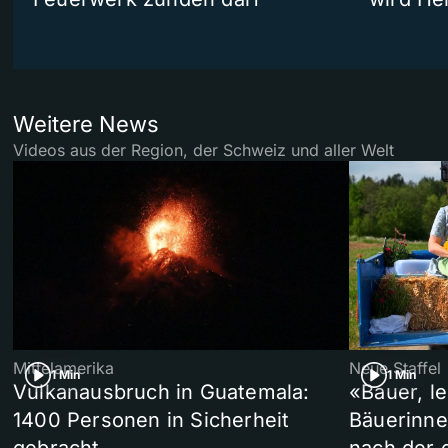
Weitere News
Videos aus der Region, der Schweiz und aller Welt
Mittelamerika
Neue Staffel
1 Min
1 Min
Vulkanausbruch in Guatemala:
«Bauer, l
1400 Personen in Sicherheit
Bäuerinne
gebracht
nach der 