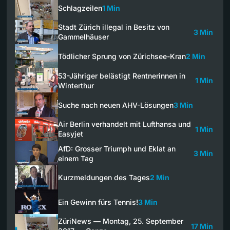
Schlagzeilen
1 Min
Stadt Zürich illegal in Besitz von
3 Min
Gammelhäuser
Tödlicher Sprung von Zürichsee-Kran
2 Min
53-Jähriger belästigt Rentnerinnen in
1 Min
Winterthur
Suche nach neuen AHV-Lösungen
3 Min
Air Berlin verhandelt mit Lufthansa und
1 Min
Easyjet
AfD: Grosser Triumph und Eklat an
3 Min
einem Tag
Kurzmeldungen des Tages
2 Min
Ein Gewinn fürs Tennis!
3 Min
ZüriNews — Montag, 25. September
17 Min