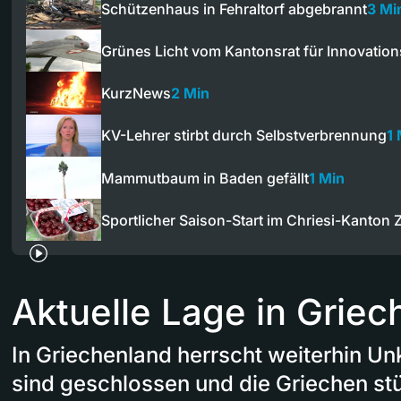
Schützenhaus in Fehraltorf abgebrannt
3 Mi
Grünes Licht vom Kantonsrat für Innovatio
KurzNews
2 Min
KV-Lehrer stirbt durch Selbstverbrennung
1 
Mammutbaum in Baden gefällt
1 Min
Sportlicher Saison-Start im Chriesi-Kanton 
Aktuelle Lage in Grie
In Griechenland herrscht weiterhin Un
sind geschlossen und die Griechen s