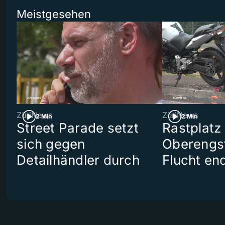
Meistgesehen
ZüriNews
ZüriNews
2 Min
2 Min
Street Parade setzt
Rastplatz
sich gegen
Oberengst
Detailhändler durch
Flucht end