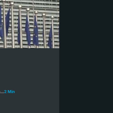
ie…
2 Min