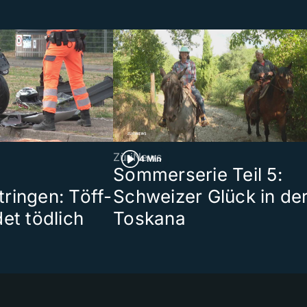
ZüriNews
4 Min
Sommerserie Teil 5:
ringen: Töff-
Schweizer Glück in de
et tödlich
Toskana