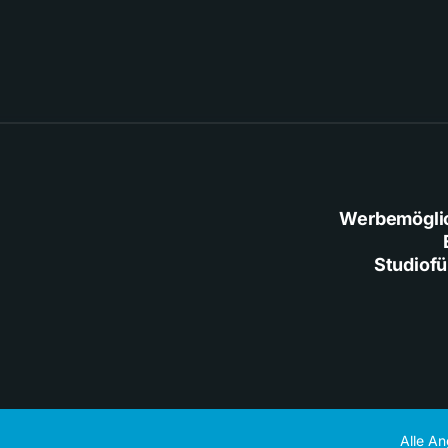
Werbemögli
Studiof
Alle A