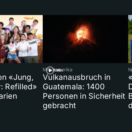
Mittelamerika
N
1 Min
on «Jung,
Vulkanausbruch in
«
: Refilled»
Guatemala: 1400
arien
Personen in Sicherheit
gebracht