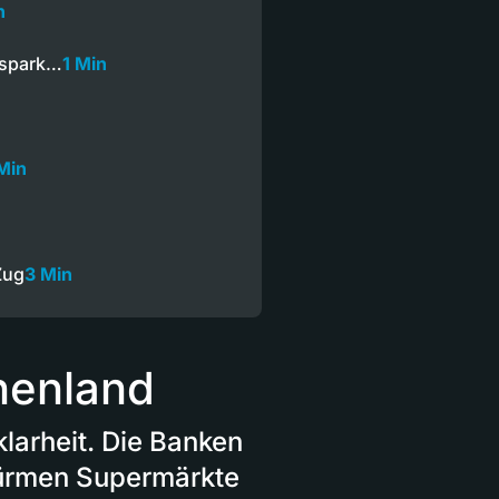
n
nspark…
1 Min
Min
Zug
3 Min
chenland
klarheit. Die Banken
türmen Supermärkte