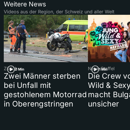
Weitere News
Videos aus der Region, der Schweiz und aller Welt
Zürich
Neue Staffel
2 Min
1 Min
Zwei Männer sterben
Die Crew v
bei Unfall mit
Wild & Sexy
gestohlenem Motorrad
macht Bulg
in Oberengstringen
unsicher