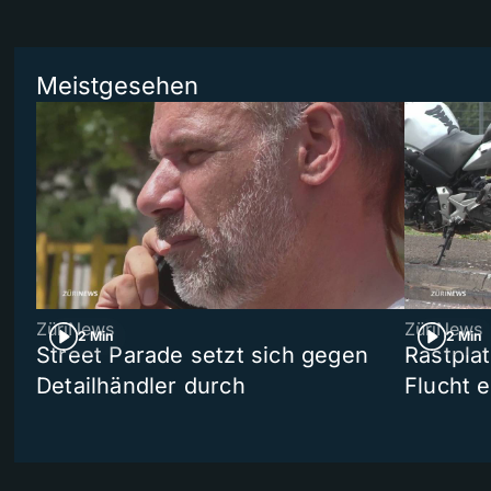
Meistgesehen
ZüriNews
ZüriNews
2 Min
2 Min
Street Parade setzt sich gegen
Rastpla
Detailhändler durch
Flucht e