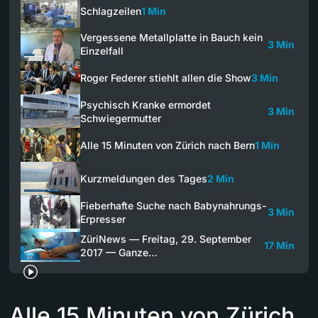
Schlagzeilen
1 Min
Vergessene Metallplatte in Bauch kein
3 Min
Einzelfall
Roger Federer stiehlt allen die Show
3 Min
Psychisch Kranke ermordet
3 Min
Schwiegermutter
Alle 15 Minuten von Zürich nach Bern
1 Min
Kurzmeldungen des Tages
2 Min
Fieberhafte Suche nach Babynahrungs-
3 Min
Erpresser
ZüriNews — Freitag, 29. September
17 Min
2017 — Ganze…
Alle 15 Minuten von Zürich