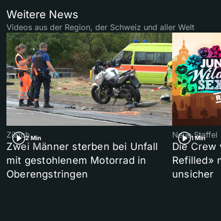
Weitere News
Videos aus der Region, der Schweiz und aller Welt
Zürich
Neue Staffel
2 Min
1 Min
Zwei Männer sterben bei Unfall
Die Crew 
mit gestohlenem Motorrad in
Refilled»
Oberengstringen
unsicher