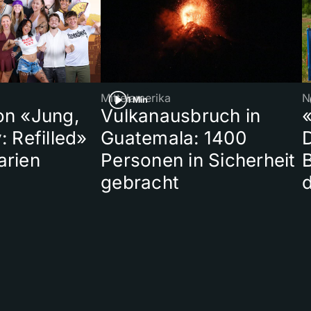
Mittelamerika
N
1 Min
on «Jung,
Vulkanausbruch in
«
: Refilled»
Guatemala: 1400
arien
Personen in Sicherheit
gebracht