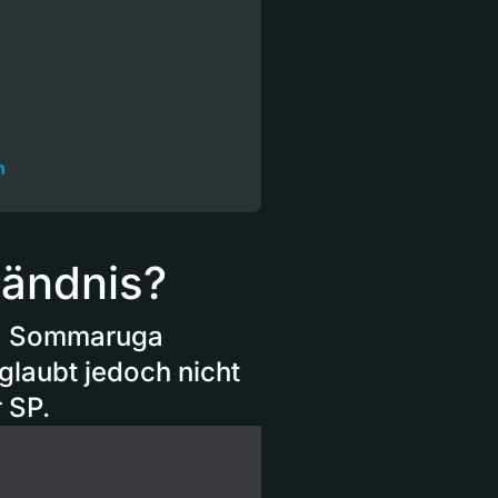
n
ändnis?
ta Sommaruga
 glaubt jedoch nicht
 SP.