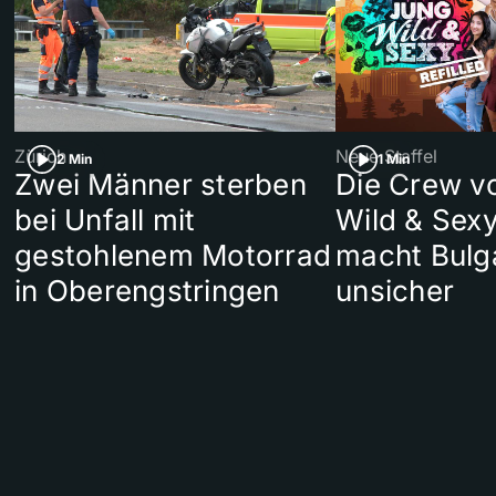
Zürich
Neue Staffel
2 Min
1 Min
Zwei Männer sterben
Die Crew v
bei Unfall mit
Wild & Sexy
gestohlenem Motorrad
macht Bulg
in Oberengstringen
unsicher