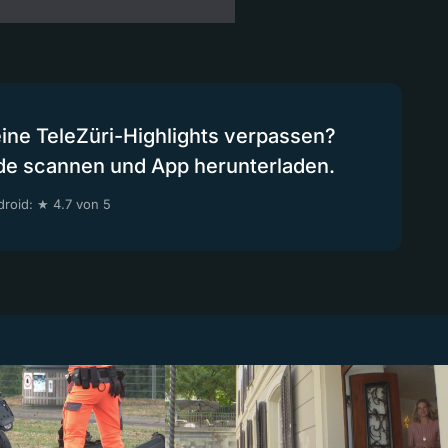
eine TeleZüri-Highlights verpassen?
de scannen und App herunterladen.
roid: ★ 4.7 von 5