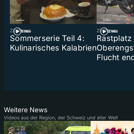
ZüriNews
ZüriNews
5 Min
2 Min
Sommerserie Teil 4:
Rastplatz
Kulinarisches Kalabrien
Oberengst
Flucht end
Weitere News
Videos aus der Region, der Schweiz und aller Welt