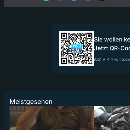
Sie wollen k
Jetzt QR-Co
iOS: ★ 4.4 von 5
And
Meistgesehen