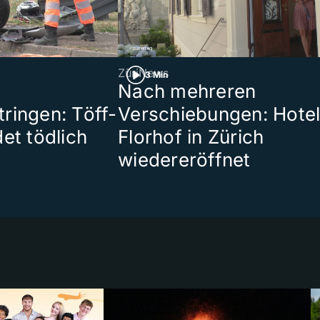
ZüriNews
3 Min
Nach mehreren
ringen: Töff-
Verschiebungen: Hote
et tödlich
Florhof in Zürich
wiedereröffnet