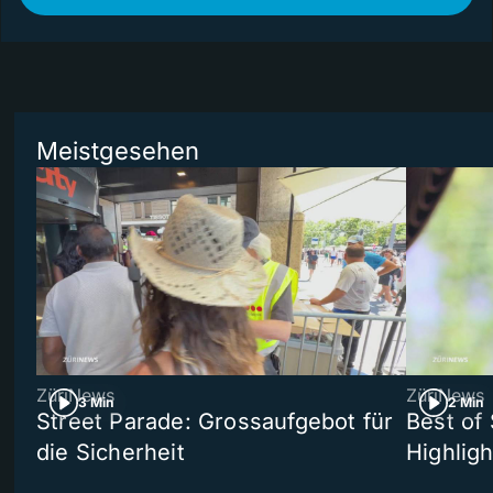
Meistgesehen
ZüriNews
ZüriNews
3 Min
2 Min
Street Parade: Grossaufgebot für
Best of 
die Sicherheit
Highligh