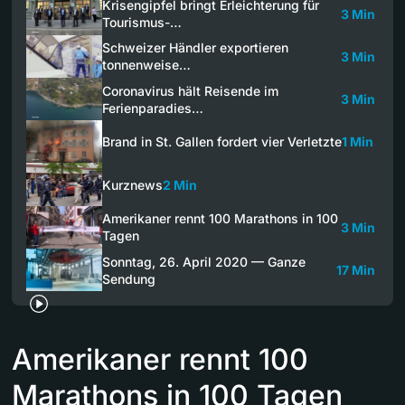
Krisengipfel bringt Erleichterung für
3 Min
Tourismus-…
Schweizer Händler exportieren
3 Min
tonnenweise…
Coronavirus hält Reisende im
3 Min
Ferienparadies…
Brand in St. Gallen fordert vier Verletzte
1 Min
Kurznews
2 Min
Amerikaner rennt 100 Marathons in 100
3 Min
Tagen
Sonntag, 26. April 2020 — Ganze
17 Min
Sendung
Amerikaner rennt 100
Marathons in 100 Tagen