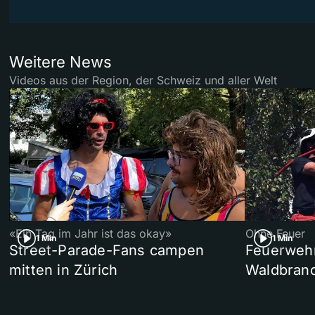
Weitere News
Videos aus der Region, der Schweiz und aller Welt
«Ein Tag im Jahr ist das okay»
Ohne Feuer
1 Min
1 Min
Street-Parade-Fans campen
Feuerwehr 
mitten in Zürich
Waldbrand