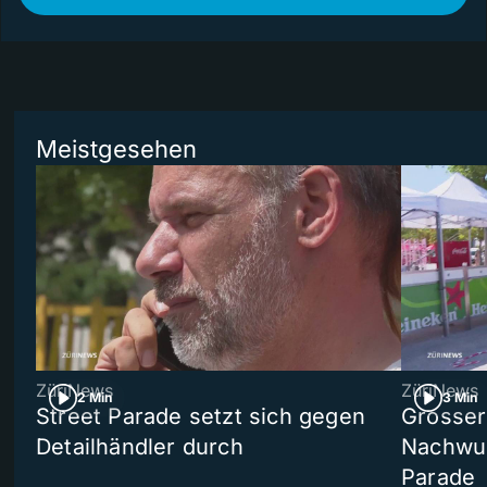
Meistgesehen
ZüriNews
ZüriNews
2 Min
3 Min
Street Parade setzt sich gegen
Grosser 
Detailhändler durch
Nachwuc
Parade