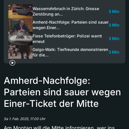
Wasserrohrbruch in Zürich: Grosse
3 Min
Zerstörung an…
Amherd-Nachfolge: Parteien sind sauer
3 Min
wegen Einer…
Fiese Telefonbetrüger: Polizei warnt
3 Min
erneut
Galgo-Walk: Tierfreunde demonstrieren
3 Min
für die…
Amherd-Nachfolge:
Parteien sind sauer wegen
Einer-Ticket der Mitte
Sa 1. Feb. 2025, 17.00 Uhr
Am Montag will die Mitte informieren, wer ins