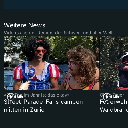
Weitere News
Videos aus der Region, der Schweiz und aller Welt
«Ein Tag im Jahr ist das okay»
Ohne Feuer
1 Min
1 Min
Street-Parade-Fans campen
Feuerwehr 
mitten in Zürich
Waldbrand