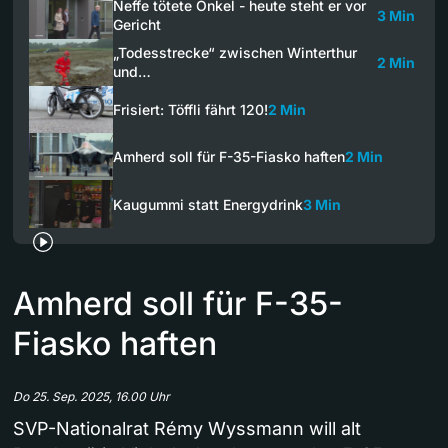
Neffe tötete Onkel - heute steht er vor
3 Min
Gericht
„Todesstrecke“ zwischen Winterthur
2 Min
und…
Frisiert: Töffli fährt 120!
2 Min
Amherd soll für F-35-Fiasko haften
2 Min
Kaugummi statt Energydrink
3 Min
Amherd soll für F-35-
Fiasko haften
Do 25. Sep. 2025, 16.00 Uhr
SVP-Nationalrat Rémy Wyssmann will alt