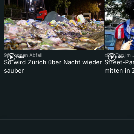
90 Tonnen Abfall
«Ein Tag im 
1 Min
1 Min
So wird Zürich über Nacht wieder
Street-P
sauber
mitten in 