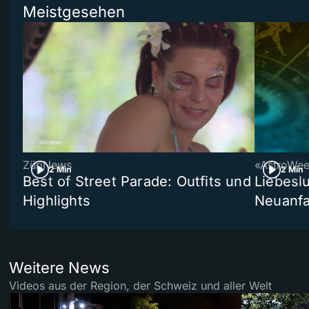
Meistgesehen
ZüriNews
«AstroWe
2 Min
2 Min
Best of Street Parade: Outfits und
Liebeslu
Highlights
Neuanf
Weitere News
Videos aus der Region, der Schweiz und aller Welt