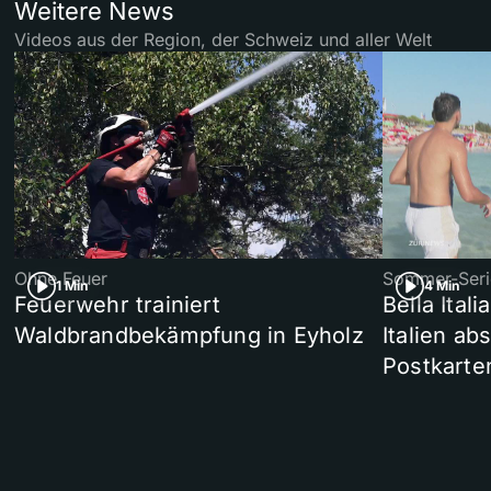
Weitere News
Videos aus der Region, der Schweiz und aller Welt
Ohne Feuer
Sommer-Seri
1 Min
4 Min
Feuerwehr trainiert
Bella Ital
Waldbrandbekämpfung in Eyholz
Italien ab
Postkarte