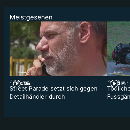
Meistgesehen
ZüriNews
ZüriNews
2 Min
2 Min
Street Parade setzt sich gegen
Tödlich
Detailhändler durch
Fussgän