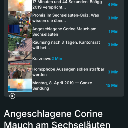
17 Minuten und 44 Sekunden: Böögg
4 Min
2019 verspricht…
Promis im Sechseläuten-Quiz: Was
3 Min
wissen sie über…
Angeschlagene Corine Mauch am
1 Min
Sechseläuten
Räumung nach 3 Tagen: Kantonsrat
3 Min
will bei…
Kurznews
2 Min
Homophobe Aussagen sollen strafbar
3 Min
werden
Montag, 8. April 2019 — Ganze
15 Min
Sendung
Angeschlagene Corine
Mauch am Sechseläuten