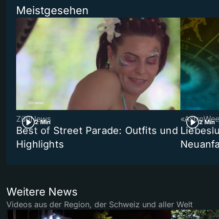
Meistgesehen
ZüriNews
«AstroWe
2 Min
2 Min
Best of Street Parade: Outfits und
Liebeslu
Highlights
Neuanf
Weitere News
Videos aus der Region, der Schweiz und aller Welt