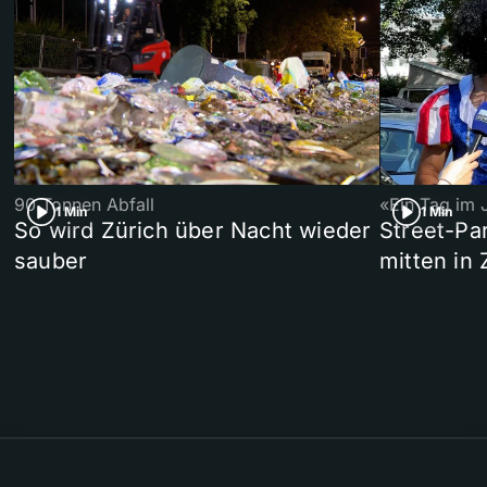
90 Tonnen Abfall
«Ein Tag im 
1 Min
1 Min
So wird Zürich über Nacht wieder
Street-P
sauber
mitten in 