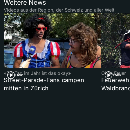
Weitere News
Videos aus der Region, der Schweiz und aller Welt
«Ein Tag im Jahr ist das okay»
Ohne Feuer
1 Min
1 Min
Street-Parade-Fans campen
Feuerwehr 
mitten in Zürich
Waldbrand