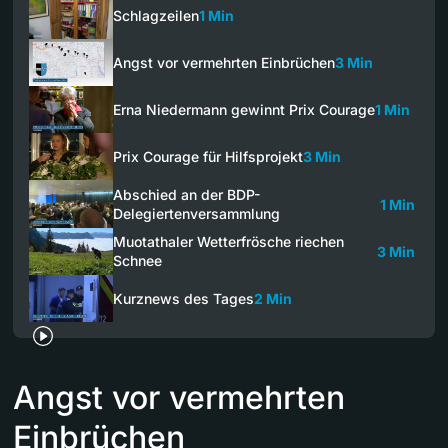
Schlagzeilen
1 Min
Angst vor vermehrten Einbrüchen
3 Min
Erna Niedermann gewinnt Prix Courage
1 Min
Prix Courage für Hilfsprojekt
3 Min
Abschied an der BDP-
1 Min
Delegiertenversammlung
Muotathaler Wetterfrösche riechen
3 Min
Schnee
Kurznews des Tages
2 Min
Angst vor vermehrten
Einbrüchen