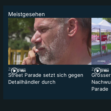
Meistgesehen
ZüriNews
ZüriNews
2 Min
3 Min
Street Parade setzt sich gegen
Grosser 
Detailhändler durch
Nachwuc
Parade