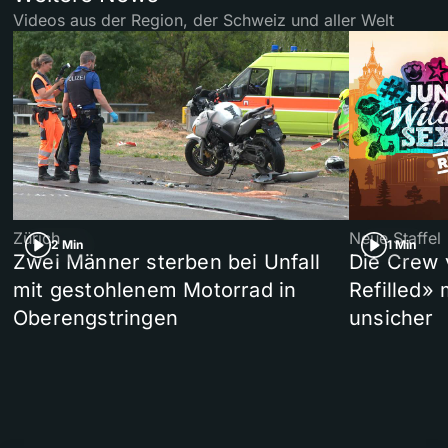
Videos aus der Region, der Schweiz und aller Welt
Zürich
Neue Staffel
2 Min
1 Min
Zwei Männer sterben bei Unfall
Die Crew 
mit gestohlenem Motorrad in
Refilled»
Oberengstringen
unsicher