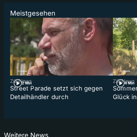
Meistgesehen
ZüriNews
ZüriNews
2 Min
4 Min
Street Parade setzt sich gegen
Sommers
Detailhändler durch
Glück i
Weitere News